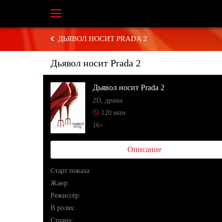
ДЬЯВОЛ НОСИТ PRADA 2
Дьявол носит Prada 2
Дьявол носит Prada 2
2D, драма
120 мин
16+
Описание
Cтарт показа:
Жанр:
Режиссёр:
В ролях:
Страна: