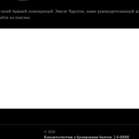
о своей бывшей помощницей Эмили Чарлтон, ныне руководительницей ко
уйти на пенсию.
© 2026 .
Киноавтоответчик и бронирование билетов: 2-6-00000