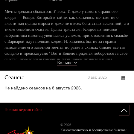
Мечты должны сбываться. У всех. И даже у самого страшного
злодея — Кощея. Который в тайне, как оказалось, мечтает не о
власти над целым миром и даже не о всех богатствах вселенной, а о
тихом семейном счастье. Целых триста лет Кощеевых поисков
избранницы наконец увенчались успехом, приготовления к свадьбе
с Варварой идут полным ходом. И, казалось бы, не за горами
исполнение его заветной мечты, но разве в сказках бывает всё так
складно и предсказуемо? Вот и Кощею придется побороться за свое
счастье, преодолевая коварный план новой правительницы
Больше
Тридевятого царства - Моревны. Чтобы спасти любимую, Кощею
предстоит найти доброго молодца Елисея и вместе с Колобком
Сеансы
отправиться в опасное путешествие. Множество испытаний,
8 авг. 2026
невероятных приключений и даже свирепый и беспощадный дракон
Не найдено сеансов на 8 августа 2026.
встретятся им на пути к Живой воде... Но настоящая дружба и
любовь способны на чудеса. Дела Доброго молодца не разлетятся
дымом - они долговечнее самой сияющей красоты...
Полная версия сайта
© 2026 .
Киноавтоответчик и бронирование билетов: