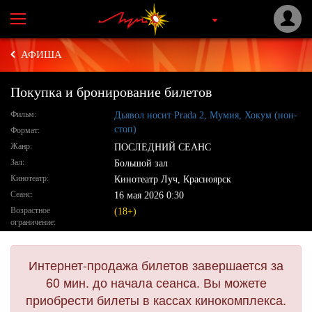
АФИША
Покупка и бронирование билетов
Фильм:
Дьявол носит Prada 2,
Мумия,
Хокум (нон-
стоп)
Формат:
Жанр:
ПОСЛЕДНИЙ СЕАНС
Зал:
Большой зал
Кинотеатр:
Кинотеатр Луч, Красноярск
Сеанс:
16 мая 2026 0:30
Возрастное
(18+)
ограничение:
Интернет-продажа билетов завершается за
60 мин. до начала сеанса. Вы можете
приобрести билеты в кассах кинокомплекса.